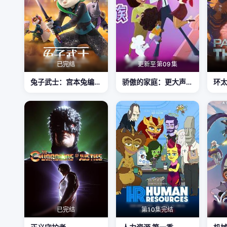
已完结
更新至第09集
兔子武士：宫本兔编年史第一季
骄傲的家庭：更大声更骄傲第一季
已完结
第10集完结