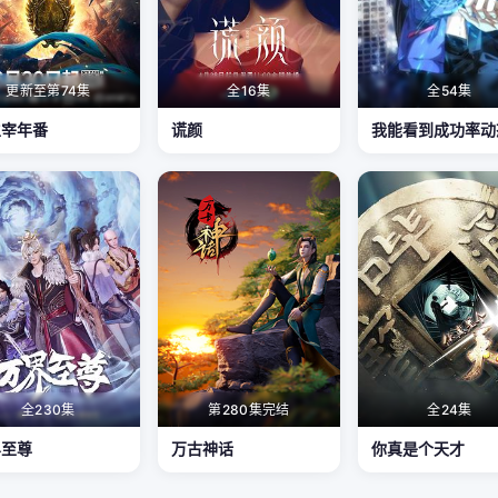
更新至第74集
全16集
全54集
主宰年番
谎颜
全230集
第280集完结
全24集
界至尊
万古神话
你真是个天才