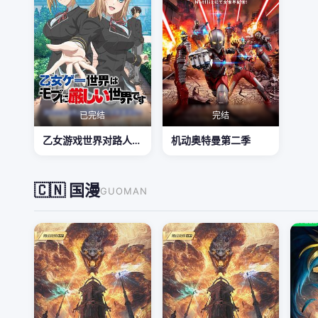
已完结
完结
乙女游戏世界对路人角色很不友好
机动奥特曼第二季
🇨🇳 国漫
GUOMAN