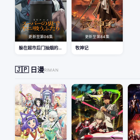
更新至第06集
更新至第84集
躲在超市后门抽烟的两人
牧神记
🇯🇵 日漫
RIMAN