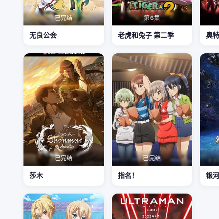
已完结
第6集
无良公会
老虎和兔子 第二季
已完结
已完结
莎木
指名！