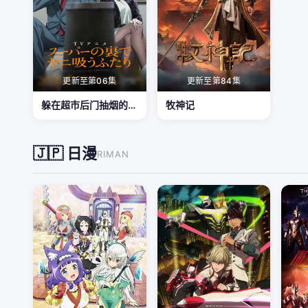
更新至第06集
更新至第84集
躲在超市后门抽烟的两人
牧神记
🇯🇵 日漫
RIMAN