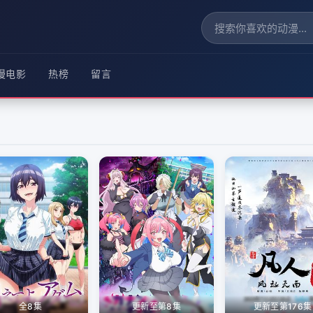
漫电影
热榜
留言
全8集
更新至第8集
更新至第176集