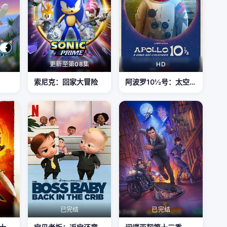
更新至第08集
HD
索尼克：回家大冒险
阿波罗10½号：太空时代的童年
已完结
已完结