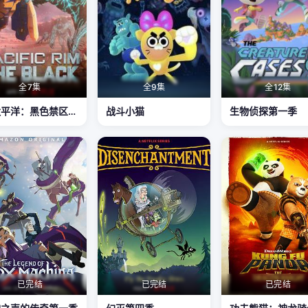
全7集
全9集
全12集
环太平洋：黑色禁区第二季
战斗小猫
生物侦探第一季
已完结
已完结
已完结