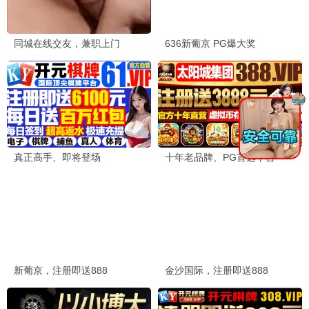
全230集
第280集完结
全24集
万界至尊
万古神话
你真是个天才
第52集已完结
第52集已完结
第52集已完结
倒霉熊第7季
倒霉熊第6季
超迷你战士第六季