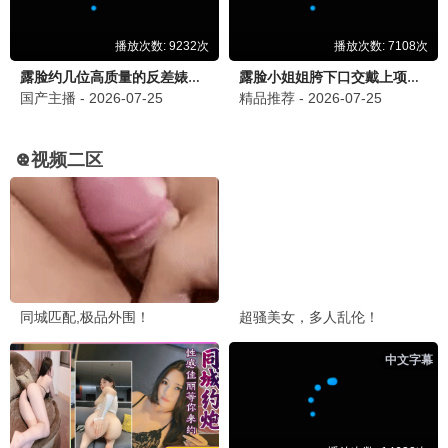
HD中字版
更新至高清
HD中字版
康斯坦丁：神秘之所
魔法精灵
宇宙战舰大和号2205 新的出发 前篇 -TAKE OFF-
正片
更新至高清
HD国语
高达 G之复国运动 剧场版IV 在激斗中呼唤爱
高达 G之复国运动 剧场版V 跨越死线
通往夏天的隧道，再见的出口国语