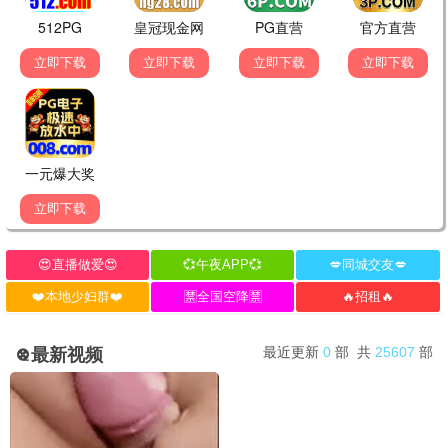
全16集
全54集
第228集
谎颜
我能看到成功率动态漫画第四季
开局签到至尊丹田
导演剪辑版已完结
全12集
全140集
神印王座2022
武动乾坤第三季
剑道第一仙