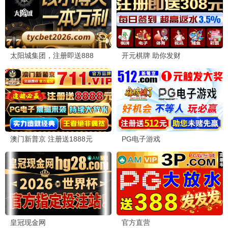
已完结
诛仙
🌍 欧美动漫
OUMEI
更多 →
已完结
更新至第09集
全7集
兔子武士：宫本兔编年史第一季
骄傲的家庭：更大声更骄傲第一季
环太平洋：黑色禁区第二季